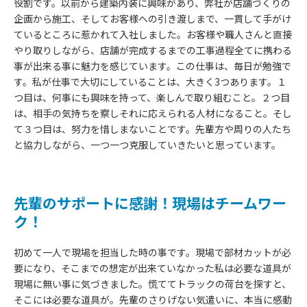
役割です。以前から建築内装に興味があり、弊社が店舗づくりの
企画から施工、そしてお客様への引き渡しまで、一貫して手がけ
ているところに惹かれて入社しました。お客様や職人さんと直接
やり取りしながら、店舗が完成するまでの工事過程全てに携わる
事が出来る事に魅力を感じています。この仕事は、毎日が勉強で
す。私が仕事で大切にしていることは、大きく3つあります。１
つ目は、何事にも興味を持って、楽しんで取り組むこと。２つ目
は、相手の気持ちを察しそれに応えられる人材になること。そし
て３つ目は、努力を惜しまないことです。先輩方や周りの人たち
と協力しながら、一つ一つ克服していきたいと思っています。
先輩のサポートに感謝！現場はチームワー
ク！
初めて一人で現場を担当した時の事です。現場で部材カットが必
要になり、そこまでの想定が出来ていなかった私は必要な道具が
現場に無い事に気づきました。慌ててトラックの荷台を探すと、
そこには必要な道具が。先輩のさりげない気遣いに、本当に感動