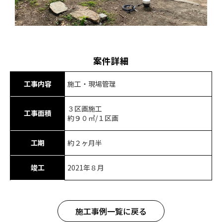
案件詳細
工事内容
施工・現場管理
３区画施工
工事面積
約９０㎡/１区画
工期
約２ヶ月半
竣工
2021年８月
施工事例一覧に戻る